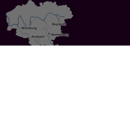
Specials
Cities
Culture
Ansbach
Culinary Delights
Bayreuth
Bicycling
Wuerzburg
Hiking
Nuremberg
Active Vacations
Sustainable Vacations
UNESCO World Heritage