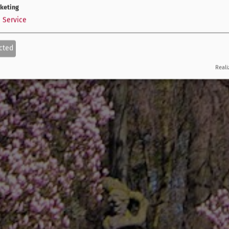
keting
1
Service
cted
Reali