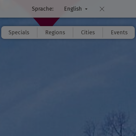
Sprache:
English
Specials
Regions
Cities
Events