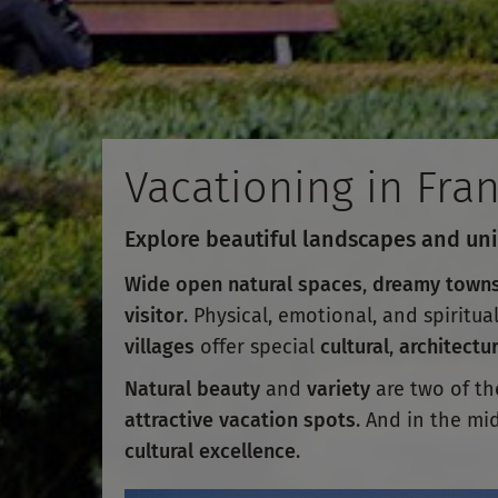
Vacationing in Fra
Explore beautiful landscapes and uni
Wide open natural spaces
,
dreamy town
visitor
. Physical, emotional, and spiritua
villages
offer special
cultural
,
architectur
Natural beauty
and
variety
are two of th
attractive vacation spots
. And in the mi
cultural excellence
.