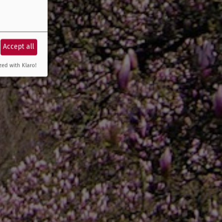
Accept all
zed with Klaro!