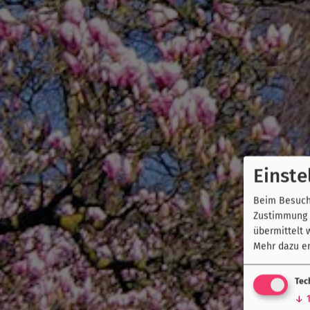
Einste
Beim Besuch 
Zustimmung k
übermittelt 
Mehr dazu er
Tec
↓