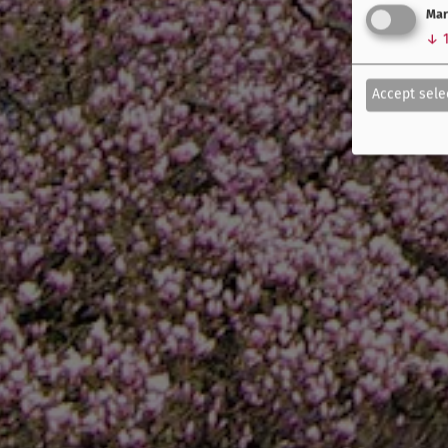
Mar
↓
Accept sele