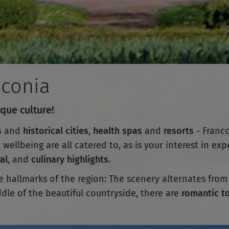
nconia
que culture!
s
and
historical cities
,
health spas
and
resorts
- Franco
l wellbeing are all catered to, as is your interest in ex
al
, and
culinary highlights
.
e hallmarks of the region: The scenery alternates fro
ddle of the beautiful countryside, there are
romantic t