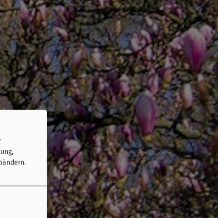
r
tung,
bändern.