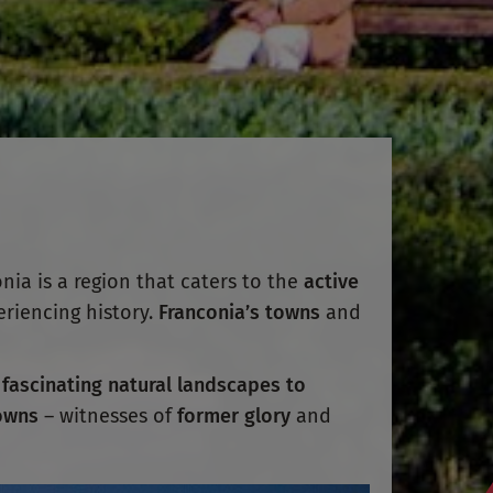
nia is a region that caters to the
active
periencing history.
Franconia’s towns
and
m
fascinating natural landscapes
to
owns
– witnesses of
former glory
and