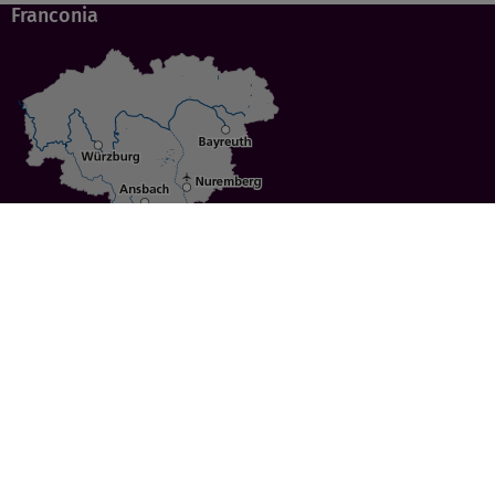
Franconia
Specials
Cities
Culture
Ansbach
Culinary Delights
Bayreuth
Bicycling
Wuerzburg
Hiking
Nuremberg
Active Vacations