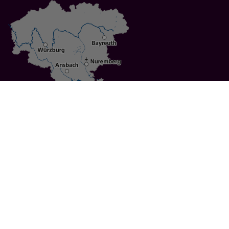
Specials
Cities
Culture
Ansbach
Culinary Delights
Bayreuth
Bicycling
Wuerzburg
Hiking
Nuremberg
Active Vacations
Sustainable Vacations
UNESCO World Heritage