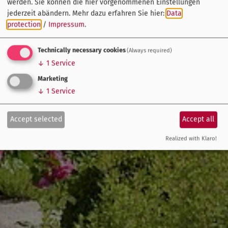
werden. Sie können die hier vorgenommenen Einstellungen
jederzeit abändern.
Mehr dazu erfahren Sie hier:
Data
protection
/
Impressum
.
Technically necessary cookies
(Always required)
↓
1
Service
Marketing
↓
1
Service
Accept selected
Accept all
Realized with Klaro!