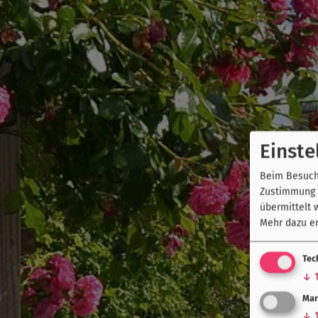
Einste
Beim Besuch 
Zustimmung k
übermittelt 
Mehr dazu er
Tec
↓
Mar
↓