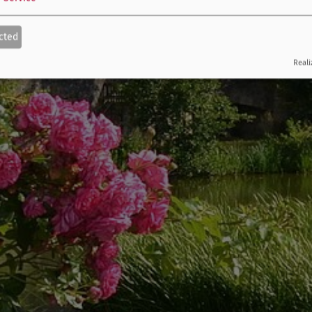
cted
Reali