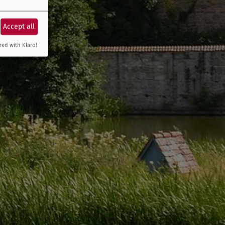
Accept all
zed with Klaro!