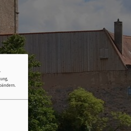
r
tung,
bändern.