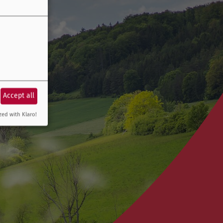
Accept all
zed with Klaro!