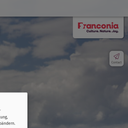
Contact
r
tung,
bändern.