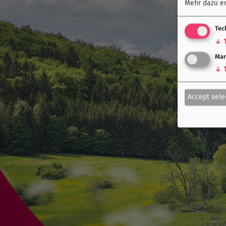
Mehr dazu er
Tec
↓
Mar
↓
Accept sele