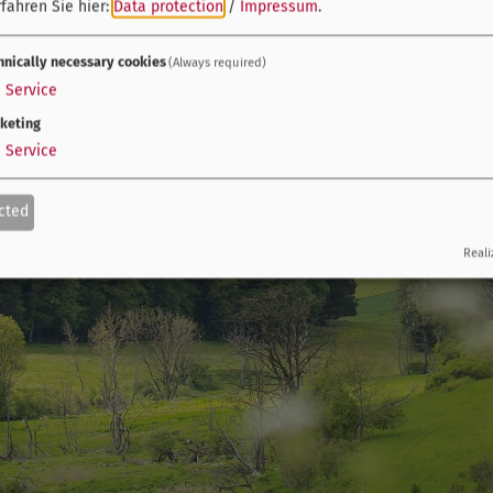
fahren Sie hier:
Data protection
/
Impressum
.
hnically necessary cookies
(Always required)
1
Service
keting
1
Service
cted
Reali