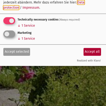
jederzeit abändern.
Mehr dazu erfahren Sie hier:
Data
protection
/
Impressum
.
Technically necessary cookies
(Always required)
↓
1
Service
Marketing
↓
1
Service
Accept selected
Accept all
Realized with Klaro!