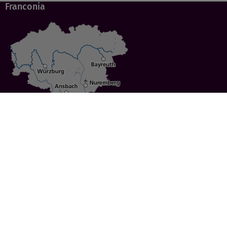
Franconia
Specials
Cities
Culture
Ansbach
Culinary Delights
Bayreuth
Bicycling
Wuerzburg
Hiking
Nuremberg
Active Vacations