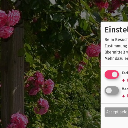
Einste
Beim Besuch 
Zustimmung k
übermittelt 
Mehr dazu er
Tec
↓
Mar
↓
Accept sele