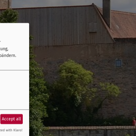
r
tung,
bändern.
Accept all
zed with Klaro!