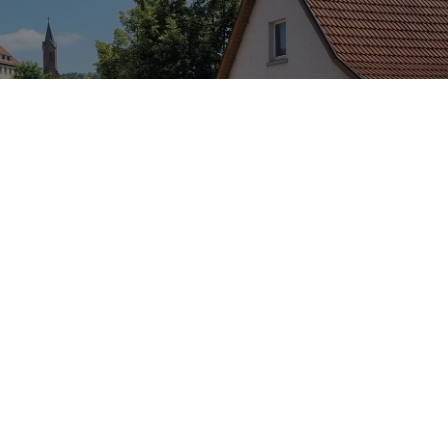
ls
Cities