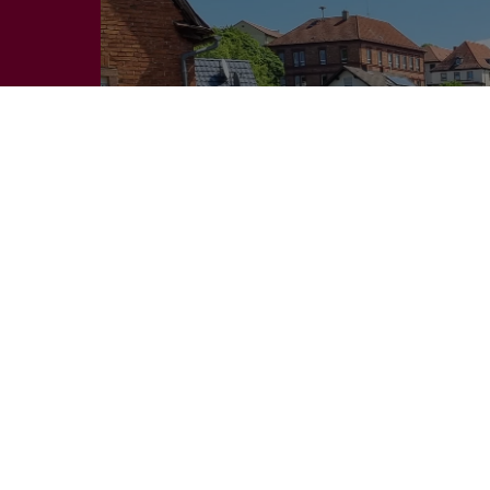
Franconia
Specia