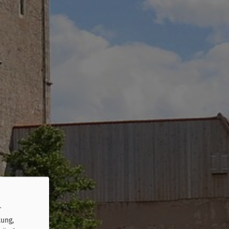
r
tung,