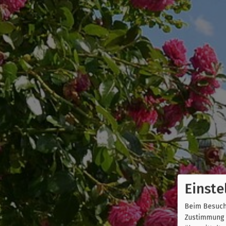
Einste
Beim Besuch 
Zustimmung k