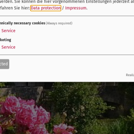
werden. Sie können die hier vorgenommenen Einstellungen jederzeit a
fahren Sie hier:
Data protection
/
Impressum
.
hnically necessary cookies
(Always required)
1
Service
keting
1
Service
cted
Reali