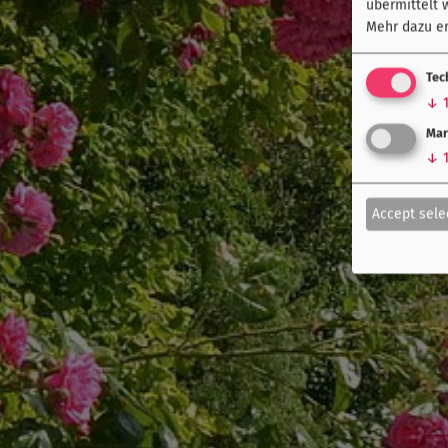
übermittelt 
Mehr dazu er
Tec
↓
Mar
↓
Accept sele