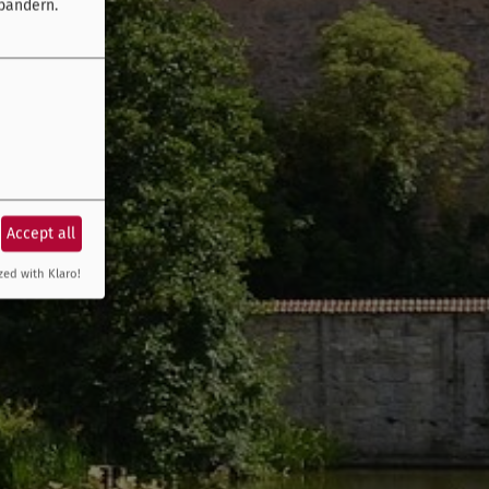
bändern.
Accept all
zed with Klaro!