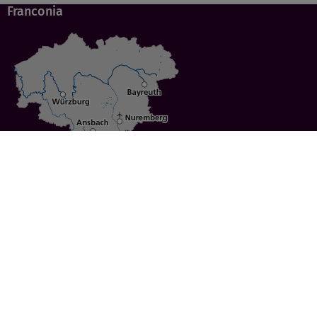
Franconia
Specials
Cities
Culture
Ansbach
Culinary Delights
Bayreuth
Bicycling
Wuerzburg
Hiking
Nuremberg
Active Vacations