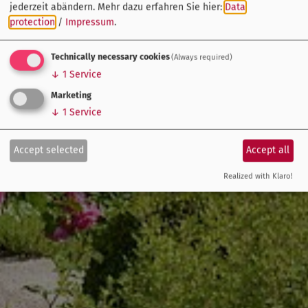
jederzeit abändern.
Mehr dazu erfahren Sie hier:
Data
protection
/
Impressum
.
Technically necessary cookies
(Always required)
↓
1
Service
Marketing
↓
1
Service
Accept selected
Accept all
Realized with Klaro!