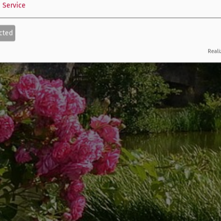
1
Service
cted
Reali