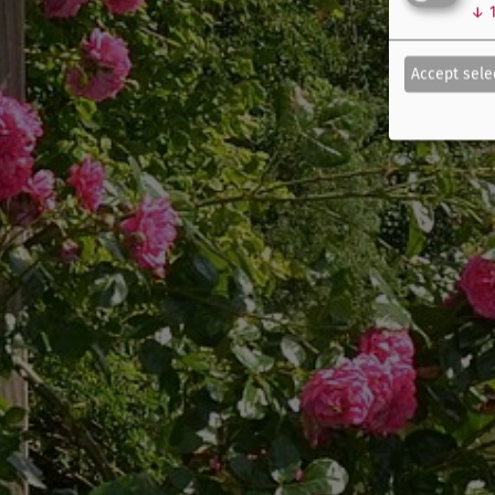
↓
Accept sele