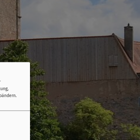
r
tung,
bändern.