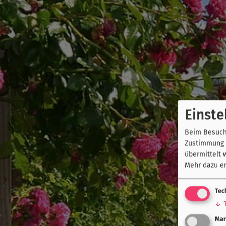
Einste
Beim Besuch 
Zustimmung k
übermittelt 
Mehr dazu er
Tec
↓
Mar