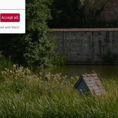
Accept all
zed with Klaro!