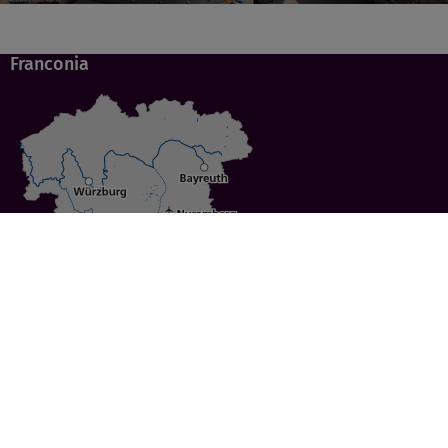
Franconia
Specials
Cities
Culture
Ansbach
Culinary Delights
Bayreuth
Bicycling
Wuerzburg