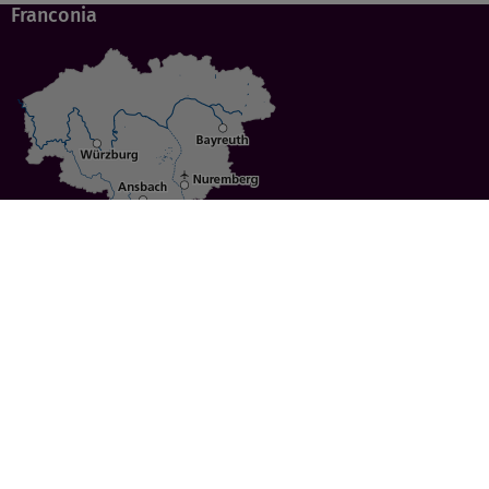
Franconia
Specials
Cities
Culture
Ansbach
Culinary Delights
Bayreuth
Bicycling
Wuerzburg
Hiking
Nuremberg
Active Vacations