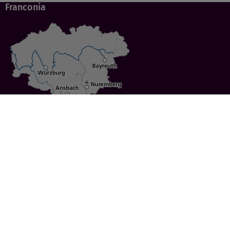
Franconia
Specials
Cities
Culture
Ansbach
Culinary Delights
Bayreuth
Bicycling
Wuerzburg
Hiking
Nuremberg
Active Vacations