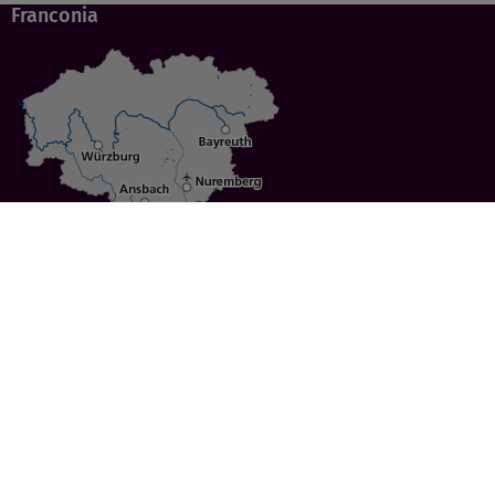
Franconia
Specials
Cities
Culture
Ansbach
Culinary Delights
Bayreuth
Bicycling
Wuerzburg
Hiking
Nuremberg
Active Vacations