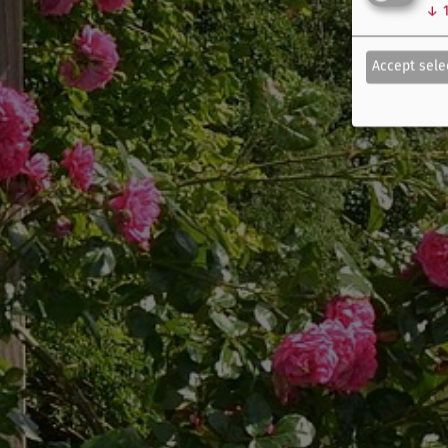
↓
Accept sele