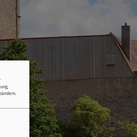
r
tung,
bändern.