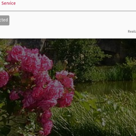
1
Service
cted
Reali