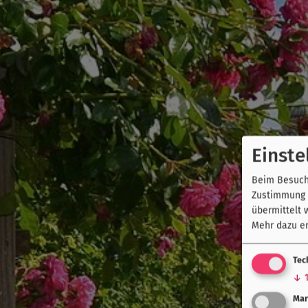
Einste
Beim Besuch 
Zustimmung k
übermittelt 
Mehr dazu er
Tec
↓
Mar