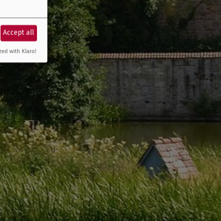
Accept all
zed with Klaro!