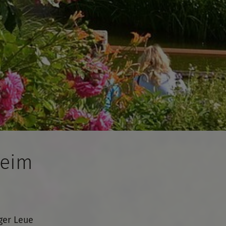
heim
ger Leue