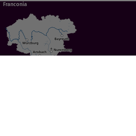
Franconia
Specials
Cities
Culture
Ansbach
Culinary Delights
Bayreuth
Bicycling
Wuerzburg
Hiking
Nuremberg
Active Vacations