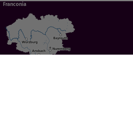
Franconia
Specials
Cities
Culture
Ansbach
Culinary Delights
Bayreuth
Bicycling
Wuerzburg
Hiking
Nuremberg
Active Vacations