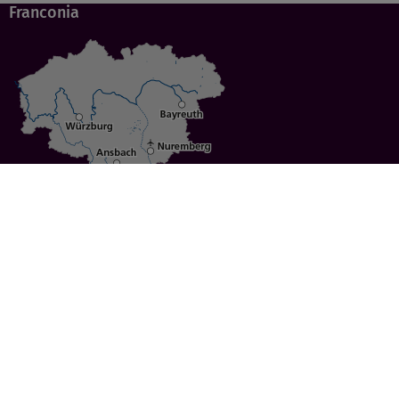
Franconia
Specials
Cities
Culture
Ansbach
Culinary Delights
Bayreuth
Bicycling
Wuerzburg
Hiking
Nuremberg
Active Vacations