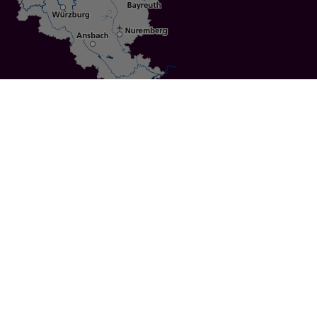
Specials
Cities
Culture
Ansbach
Culinary Delights
Bayreuth
Bicycling
Wuerzburg
Hiking
Nuremberg
Active Vacations
Sustainable Vacations
UNESCO World Heritage
Christmas Markets
Regions
Events