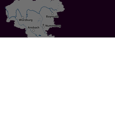
Specials
Cities
Culture
Ansbach
Culinary Delights
Bayreuth
Bicycling
Wuerzburg
Hiking
Nuremberg
Active Vacations
Sustainable Vacations
UNESCO World Heritage
Christmas Markets