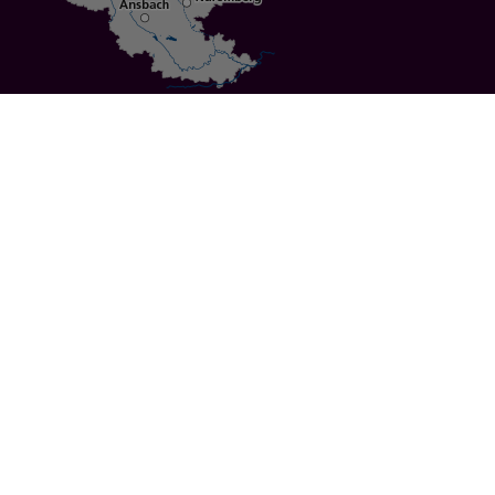
Specials
Cities
Culture
Ansbach
Culinary Delights
Bayreuth
Bicycling
Wuerzburg
Hiking
Nuremberg
Active Vacations
Sustainable Vacations
UNESCO World Heritage
Christmas Markets
Regions
Events
Calendar of Events
Highlights 2026