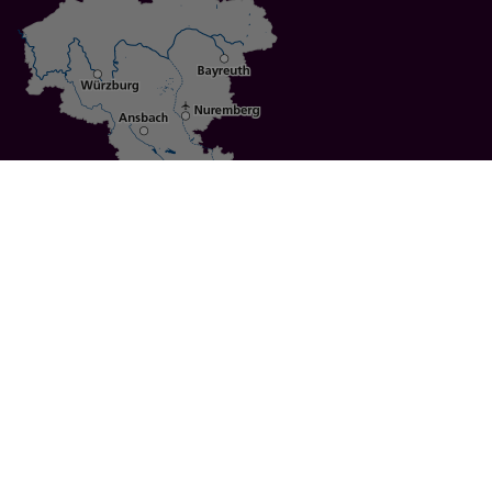
Specials
Cities
Culture
Ansbach
Culinary Delights
Bayreuth
Bicycling
Wuerzburg
Hiking
Nuremberg
Active Vacations
Sustainable Vacations
UNESCO World Heritage
Christmas Markets