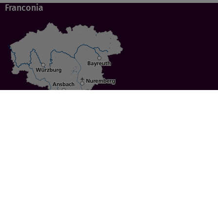
Franconia
Specials
Cities
Culture
Ansbach
Culinary Delights
Bayreuth
Bicycling
Wuerzburg
Hiking
Nuremberg
Active Vacations