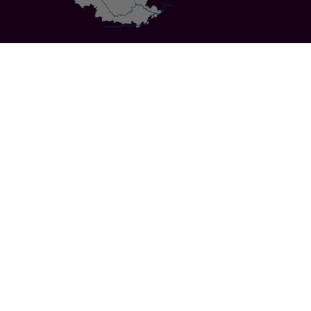
Specials
Cities
Culture
Ansbach
Culinary Delights
Bayreuth
Bicycling
Wuerzburg
Hiking
Nuremberg
Active Vacations
Sustainable Vacations
UNESCO World Heritage
Christmas Markets
Regions
Events
Calendar of Events
Highlights 2026
Service