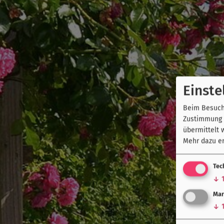
Einste
Beim Besuch 
Zustimmung k
übermittelt 
Mehr dazu er
Tec
↓
Mar
↓