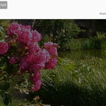
cted
Reali