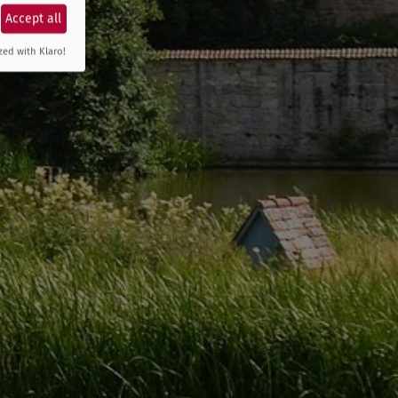
Accept all
zed with Klaro!