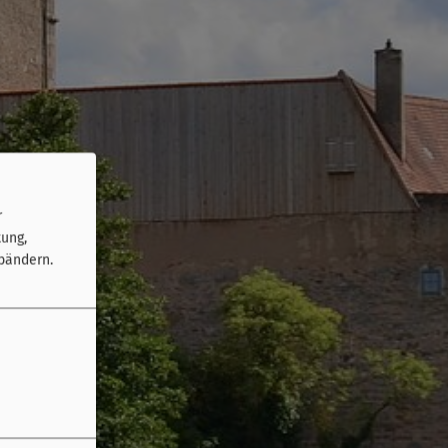
r
tung,
bändern.