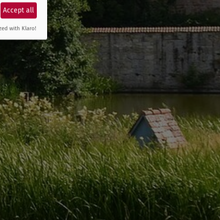
Accept all
zed with Klaro!