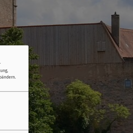
r
tung,
bändern.