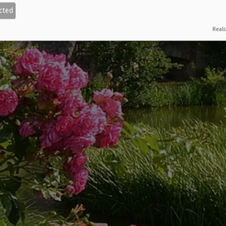
cted
Reali