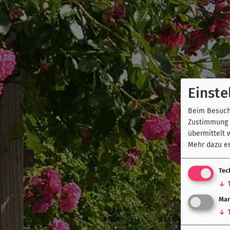
Einste
Beim Besuch 
Zustimmung k
übermittelt 
Mehr dazu er
Tec
↓
Mar
↓