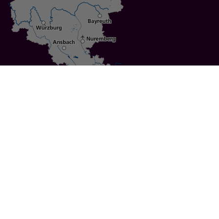
Specials
Cities
Culture
Ansbach
Culinary Delights
Bayreuth
Bicycling
Wuerzburg
Hiking
Nuremberg
Active Vacations
Sustainable Vacations
UNESCO World Heritage
Christmas Markets