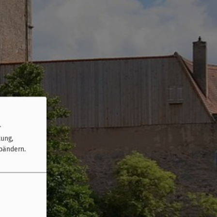
r
tung,
bändern.