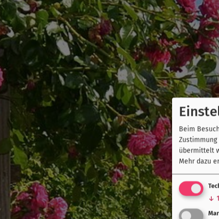
Einste
Beim Besuch 
Zustimmung k
übermittelt 
Mehr dazu er
Tec
↓
Mar