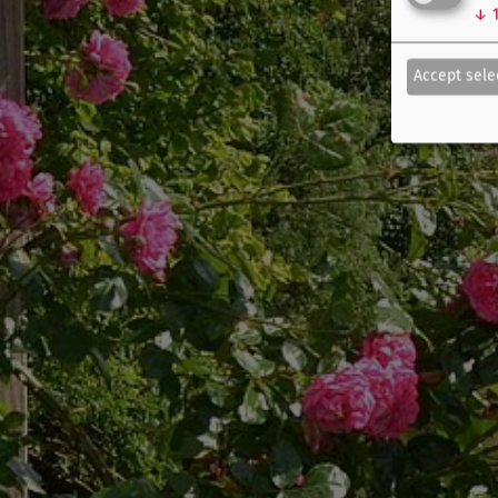
↓
Accept sele