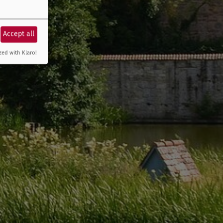
Accept all
zed with Klaro!