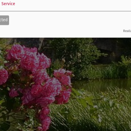
1
Service
cted
Reali