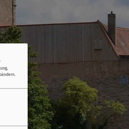
r
tung,
bändern.