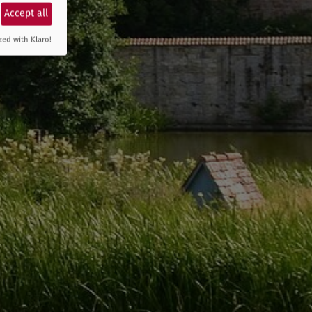
Accept all
zed with Klaro!