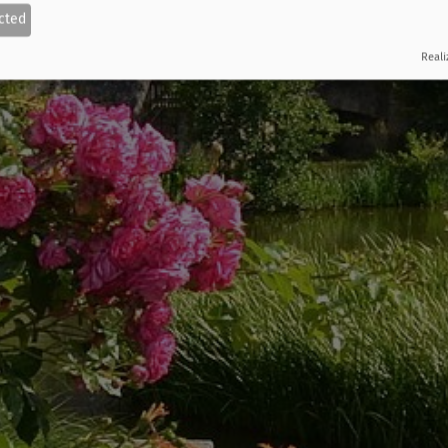
cted
Reali