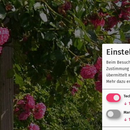
Einste
Beim Besuch 
Zustimmung k
übermittelt 
Mehr dazu er
Tec
↓
Mar
↓