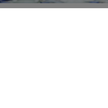
Franconia
Specials
Cities
Culture
Ansbach
Culinary Delights
Bayreuth
Bicycling
Wuerzburg