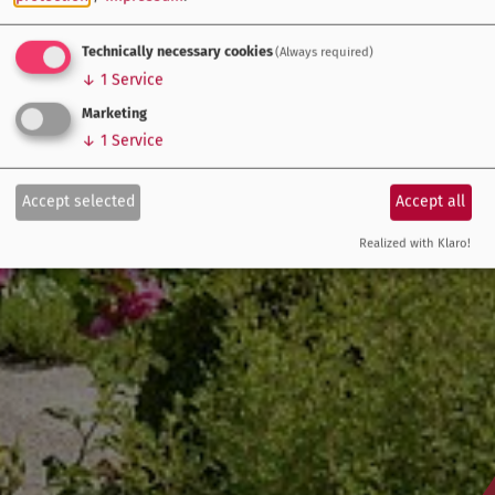
Technically necessary cookies
(Always required)
↓
1
Service
Marketing
↓
1
Service
Accept selected
Accept all
Realized with Klaro!