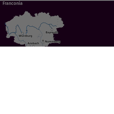
Franconia
Specials
Cities
Culture
Ansbach
Culinary Delights
Bayreuth
Bicycling
Wuerzburg
Hiking
Nuremberg
Active Vacations