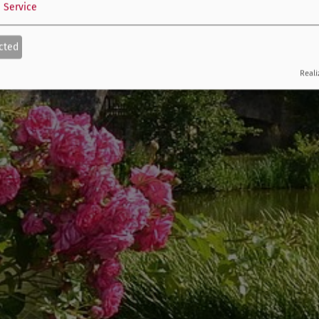
1
Service
cted
Reali