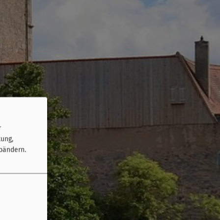
r
tung,
bändern.