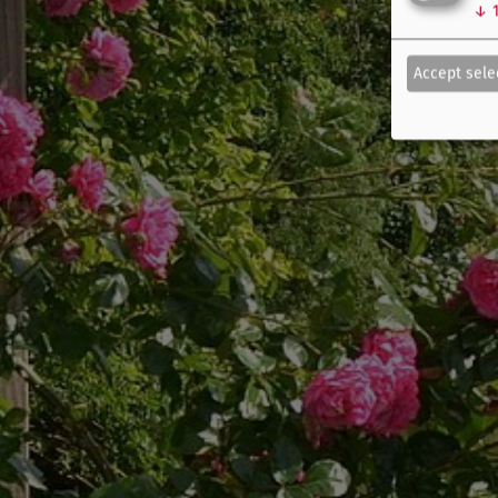
↓
Accept sele