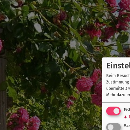
Einste
Beim Besuch 
Zustimmung k
übermittelt 
Mehr dazu er
Tec
↓
Mar