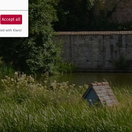
Accept all
zed with Klaro!