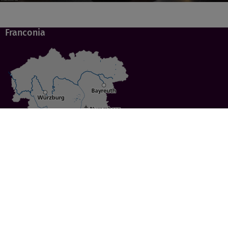
Franconia
Specials
Cities
Culture
Ansbach
Culinary Delights
Bayreuth
Bicycling
Wuerzburg