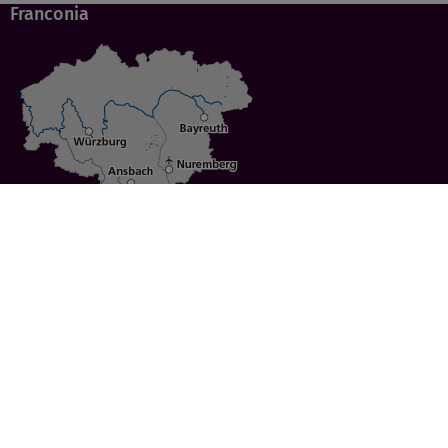
Franconia
Specials
Cities
Culture
Ansbach
Culinary Delights
Bayreuth
Bicycling
Wuerzburg
Hiking
Nuremberg
Active Vacations