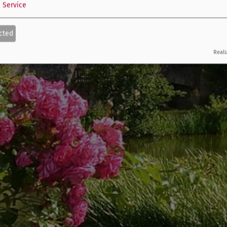
1
Service
cted
Reali