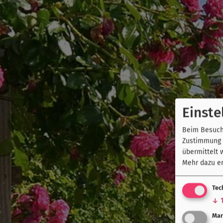
Einste
Beim Besuch 
Zustimmung k
übermittelt 
Mehr dazu er
Tec
↓
Mar