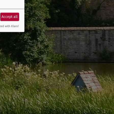
Accept all
zed with Klaro!