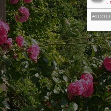
↓
Accept sele