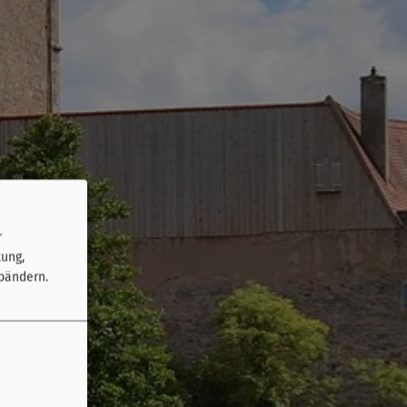
r
tung,
bändern.