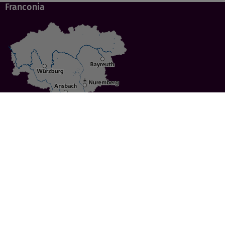
Franconia
Specials
Cities
Culture
Ansbach
Culinary Delights
Bayreuth
Bicycling
Wuerzburg
Hiking
Nuremberg
Active Vacations