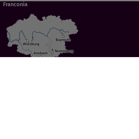
Franconia
Specials
Cities
Culture
Ansbach
Culinary Delights
Bayreuth
Bicycling
Wuerzburg
Hiking
Nuremberg
Active Vacations