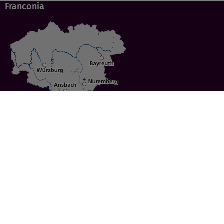
Franconia
Specials
Cities
Culture
Ansbach
Culinary Delights
Bayreuth
Bicycling
Wuerzburg
Hiking
Nuremberg
Active Vacations