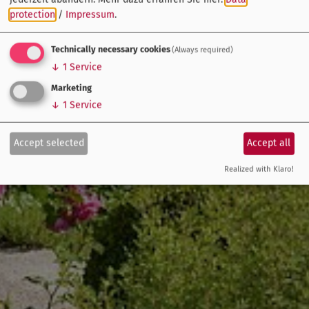
protection
/
Impressum
.
Technically necessary cookies
(Always required)
↓
1
Service
Marketing
↓
1
Service
Accept selected
Accept all
Realized with Klaro!