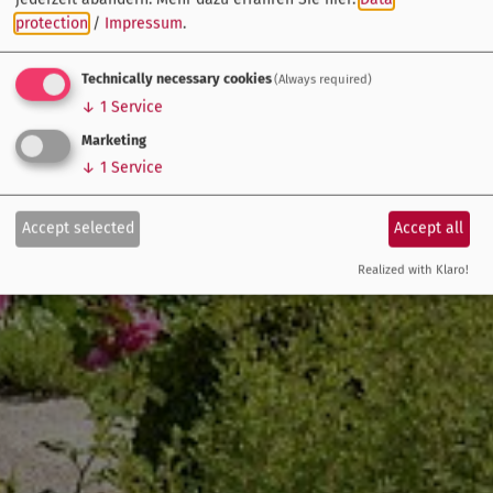
protection
/
Impressum
.
Technically necessary cookies
(Always required)
↓
1
Service
Marketing
↓
1
Service
Accept selected
Accept all
Realized with Klaro!