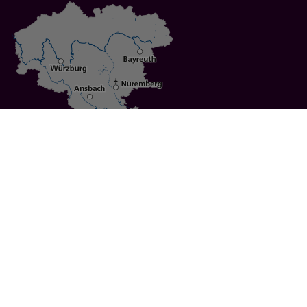
Specials
Cities
Culture
Ansbach
Culinary Delights
Bayreuth
Bicycling
Wuerzburg
Hiking
Nuremberg
Active Vacations
Sustainable Vacations
UNESCO World Heritage