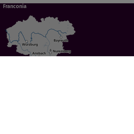
Franconia
Specials
Cities
Culture
Ansbach
Culinary Delights
Bayreuth
Bicycling
Wuerzburg
Hiking
Nuremberg
Active Vacations