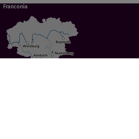
Franconia
Specials
Cities
Culture
Ansbach
Culinary Delights
Bayreuth
Bicycling
Wuerzburg
Hiking
Nuremberg
Active Vacations