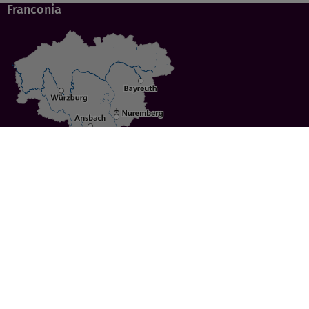
Franconia
Specials
Cities
Culture
Ansbach
Culinary Delights
Bayreuth
Bicycling
Wuerzburg
Hiking
Nuremberg
Active Vacations