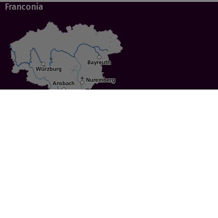
Franconia
Specials
Cities
Culture
Ansbach
Culinary Delights
Bayreuth
Bicycling
Wuerzburg
Hiking
Nuremberg
Active Vacations