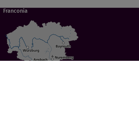
Franconia
Specials
Cities
Culture
Ansbach
Culinary Delights
Bayreuth
Bicycling
Wuerzburg
Hiking
Nuremberg